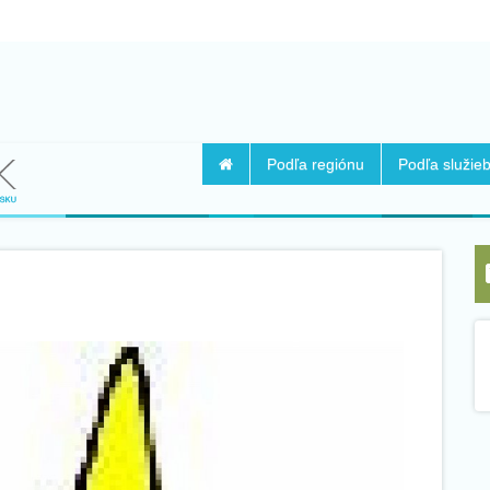
Podľa regiónu
Podľa služie