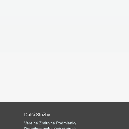
Další Služby
Verejné Zmluvné Podmienky
Prenájom webových stránok