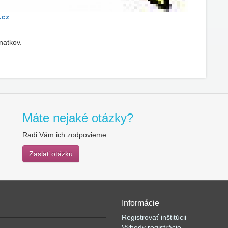
.cz
.
natkov.
Máte nejaké otázky?
Radi Vám ich zodpovieme.
Zaslať otázku
Informácie
Registrovať inštitúcii
Výhody registrácie