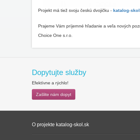
Projekt
má tiež
svoju
českú
dvojičku
-
katalog
-
skol
Prajeme
Vám
príjemné
hľadanie
a veľa
nových
poz
Choice One s.r.o.
Dopytujte služby
Efektívne a rýchlo!
Zašlite nám dopyt
O projekte katalog-skol.sk