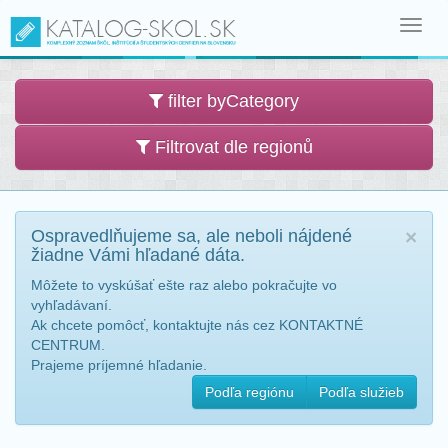
Toggl
navig
filter byCategory
Filtrovat dle regionů
Ospravedlňujeme sa, ale neboli nájdené
×
žiadne Vámi hľadané dáta.
Môžete to vyskúšať ešte raz alebo pokračujte vo
vyhľadávaní.
Ak chcete pomôcť, kontaktujte nás cez KONTAKTNÉ
CENTRUM.
Prajeme príjemné hľadanie.
Podľa regiónu
Podľa služieb