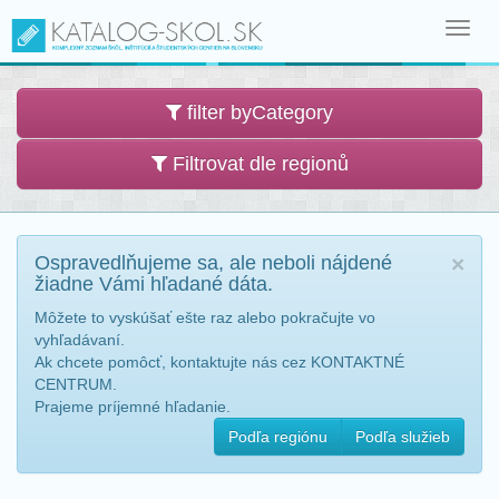
Toggl
navig
filter byCategory
Filtrovat dle regionů
Ospravedlňujeme sa, ale neboli nájdené
×
žiadne Vámi hľadané dáta.
Môžete to vyskúšať ešte raz alebo pokračujte vo
vyhľadávaní.
Ak chcete pomôcť, kontaktujte nás cez KONTAKTNÉ
CENTRUM.
Prajeme príjemné hľadanie.
Podľa regiónu
Podľa služieb