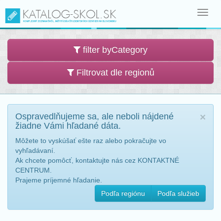
Toggl
navig
filter byCategory
Filtrovat dle regionů
Ospravedlňujeme sa, ale neboli nájdené
×
žiadne Vámi hľadané dáta.
Môžete to vyskúšať ešte raz alebo pokračujte vo
vyhľadávaní.
Ak chcete pomôcť, kontaktujte nás cez KONTAKTNÉ
CENTRUM.
Prajeme príjemné hľadanie.
Podľa regiónu
Podľa služieb