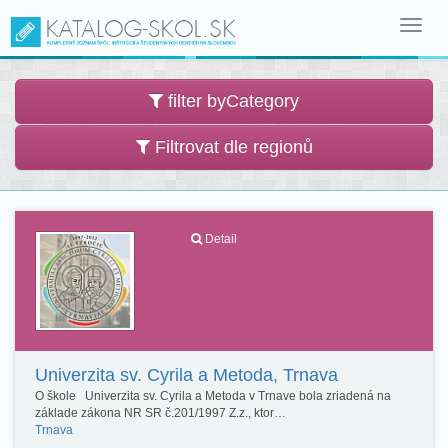
Toggl
navig
filter byCategory
Filtrovat dle regionů
Detail
Univerzita sv. Cyrila a Metoda, Trnava
O škole Univerzita sv. Cyrila a Metoda v Trnave bola zriadená na
základe zákona NR SR č.201/1997 Z.z., ktor…
Trnava