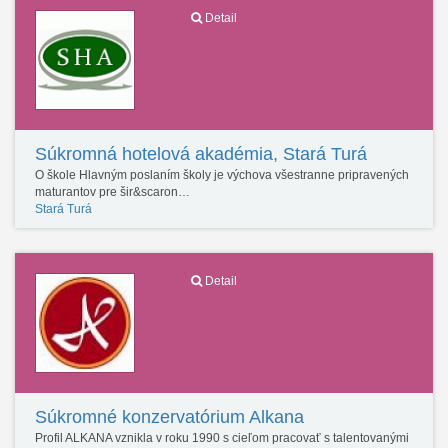
Detail
Súkromná hotelová akadémia, Stará Turá
O škole Hlavným poslaním školy je výchova všestranne pripravených
maturantov pre šir&scaron…
Stará Turá
Detail
Súkromné konzervatórium Alkana
Profil ALKANA vznikla v roku 1990 s cieľom pracovať s talentovanými