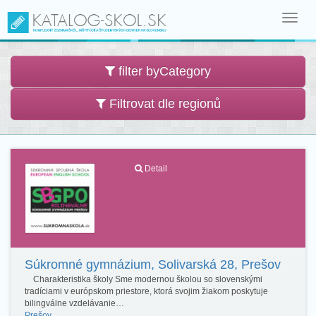
Toggl
navig
filter byCategory
Filtrovat dle regionů
Detail
Súkromné gymnázium, Solivarská 28, Prešov
Charakteristika školy Sme modernou školou so slovenskými
tradíciami v európskom priestore, ktorá svojim žiakom poskytuje
bilingválne vzdelávanie…
Prešov