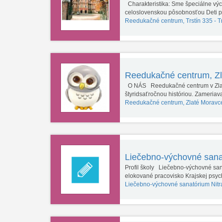
Charakteristika: Sme špeciálne výc
celoslovenskou pôsobnosťou Deti 
Reedukačné centrum, Trstín 335 -
T
Reedukačné centrum, Z
O NÁS Reedukačné centrum v Zlatý
štyridsaťročnou históriou. Zameria
Reedukačné centrum, Zlaté Moravc
Liečebno-výchovné sana
Profil školy Liečebno-výchovné san
elokované pracovisko Krajskej psy
Liečebno-výchovné sanatórium Nitr