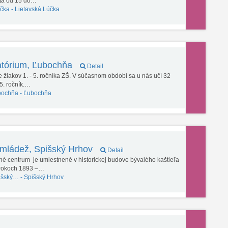
atá od 15 do…
účka -
Lietavská Lúčka
atórium, Ľubochňa
Detail
 žiakov 1. - 5. ročníka ZŠ. V súčasnom období sa u nás učí 32
 5. ročník.…
bochňa -
Ľubochňa
mládež, Spišský Hrhov
Detail
entrum je umiestnené v historickej budove bývalého kaštieľa
v rokoch 1893 –…
išský… -
Spišský Hrhov