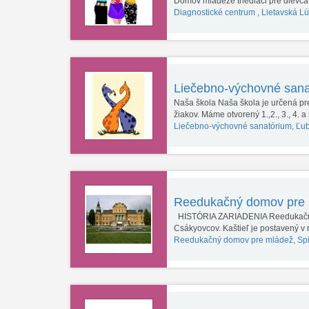
Domov mládeže triediaci pre dievč
Diagnostické centrum , Lietavská L
Liečebno-výchovné san
Naša škola Naša škola je určená pre
žiakov. Máme otvorený 1.,2., 3., 4. a
Liečebno-výchovné sanatórium, Ľu
Reedukačný domov pre 
HISTÓRIA ZARIADENIA Reedukačné c
Csákyovcov. Kaštieľ je postavený 
Reedukačný domov pre mládež, Sp