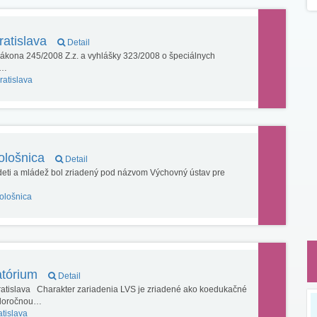
ratislava
Detail
ákona 245/2008 Z.z. a vyhlášky 323/2008 o špeciálnych
e…
ratislava
ološnica
Detail
eti a mládež bol zriadený pod názvom Výchovný ústav pre
ološnica
atórium
Detail
atislava Charakter zariadenia LVS je zriadené ako koedukačné
celoročnou…
atislava