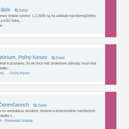
ráble
Detail
mov Vráble vznikol 1.1.2005 sa na základe transformačného
R a KŠÚ Nitra,…
le
tórium, Poľný Kesov
Detail
kráľ k poznaniu, že ak chce mať prekrásne záhrady, musí mať
všetko…
ľný… -
Poľný Kesov
 Čerenčanoch
Detail
na reedukáciu sociálne, mravne a emocionálne narušených
dostatky v…
h -
Rimavská Sobota