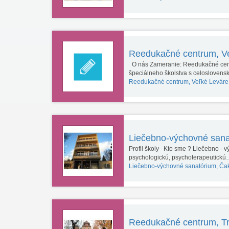
Reedukačné centrum, V
O nás Zameranie: Reedukačné cent
špeciálneho školstva s celosloven
Reedukačné centrum, Veľké Leváre
Liečebno-výchovné san
Profil školy Kto sme ? Liečebno - 
psychologickú, psychoterapeutick
Liečebno-výchovné sanatórium, Ča
Reedukačné centrum, Tr