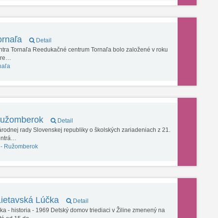
ornaľa
Detail
tra Tornaľa Reedukačné centrum Tornaľa bolo založené v roku
pre…
naľa
 Ružomberok
Detail
dnej rady Slovenskej republiky o školských zariadeniach z 21.
centrá…
 -
Ružomberok
Lietavská Lúčka
Detail
a - historia - 1969 Detský domov triediaci v Žiline zmenený na