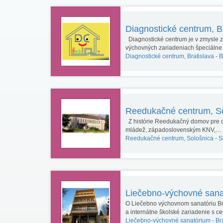
Diagnostické centrum, B
Diagnostické centrum je v zmysle z
výchovných zariadeniach špeciáln
Diagnostické centrum, Bratislava -
B
Reedukačné centrum, S
Z histórie Reedukačný domov pre d
mládež, západoslovenským KNV,…
Reedukačné centrum, Sološnica -
S
Liečebno-výchovné san
O Liečebno výchovnom sanatóriu Br
a internátne školské zariadenie s 
Liečebno-výchovné sanatórium -
Br