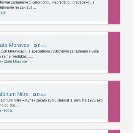
hovné zariadenie S celoročnou, nepretržitou prevádzkou s
prijímame na základe…
rstín
laté Moravce
Detail
ch Moravciach je špeciálnym výchovným zariadením s vyše
va sa na reedukáciu…
e -
Zlaté Moravce
tórium Nitra
Detail
atórium Nitra – Kynek začalo svoju činnosť 1. januára 1971 ako
chologicko…
a -
Nitra