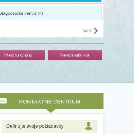
Diagnostické centrá (4)
Materské š
Prešovský kraj
Trenčiansky kraj
KONTAKTNÉ CENTRUM
Definujte svoje požiadavky