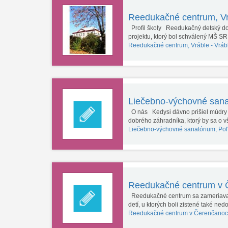
Reedukačné centrum, V
Profil školy Reedukačný detský do
projektu, ktorý bol schválený MŠ S
Reedukačné centrum, Vráble -
Vráb
Liečebno-výchovné sana
O nás Kedysi dávno prišiel múdry 
dobrého záhradníka, ktorý by sa o 
Liečebno-výchovné sanatórium, Po
Reedukačné centrum v
Reedukačné centrum sa zameriava 
detí, u ktorých boli zistené také ne
Reedukačné centrum v Čerenčanoc