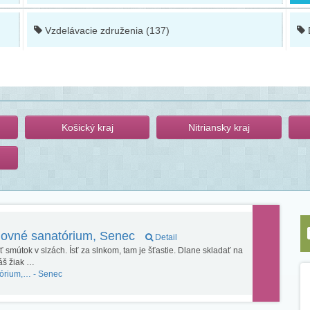
Vzdelávacie združenia (137)
Košický kraj
Nitriansky kraj
hovné sanatórium, Senec
Detail
smútok v slzách. Ísť za slnkom, tam je šťastie. Dlane skladať na
áš žiak …
órium,… -
Senec