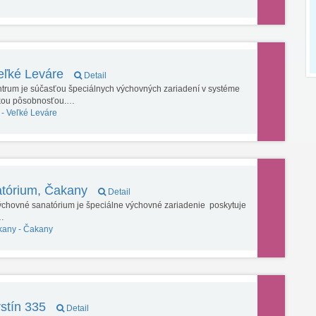
eľké Leváre
Detail
rum je súčasťou špeciálnych výchovných zariadení v systéme
skou pôsobnosťou.…
 -
Veľké Leváre
atórium, Čakany
Detail
výchovné sanatórium je špeciálne výchovné zariadenie poskytuje
ú…
kany -
Čakany
stín 335
Detail