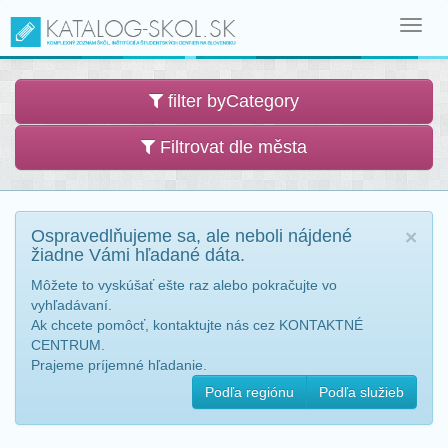
Toggl
navig
filter byCategory
Filtrovat dle města
Ospravedlňujeme sa, ale neboli nájdené
×
žiadne Vámi hľadané dáta.
Môžete to vyskúšať ešte raz alebo pokračujte vo
vyhľadávaní.
Ak chcete pomôcť, kontaktujte nás cez KONTAKTNÉ
CENTRUM.
Prajeme príjemné hľadanie.
Podľa regiónu
Podľa služieb