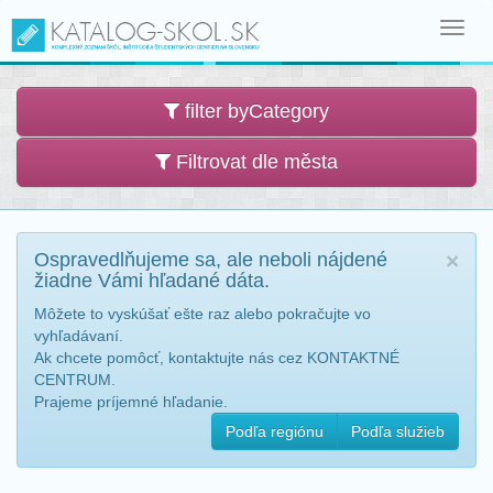
Toggl
navig
filter byCategory
Filtrovat dle města
Ospravedlňujeme sa, ale neboli nájdené
×
žiadne Vámi hľadané dáta.
Môžete to vyskúšať ešte raz alebo pokračujte vo
vyhľadávaní.
Ak chcete pomôcť, kontaktujte nás cez KONTAKTNÉ
CENTRUM.
Prajeme príjemné hľadanie.
Podľa regiónu
Podľa služieb