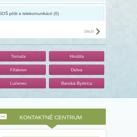
SOŠ pôšt a telekomunikácií (0)
Stredné pr
Tornaľa
Hnúšťa
Fiľakovo
Detva
Lučenec
Banská Bystrica
KONTAKTNÉ CENTRUM