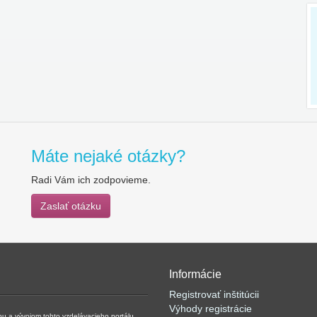
Máte nejaké otázky?
Radi Vám ich zodpovieme.
Zaslať otázku
Informácie
Registrovať inštitúcii
Výhody registrácie
kou a vývojom tohto vzdelávacieho portálu.