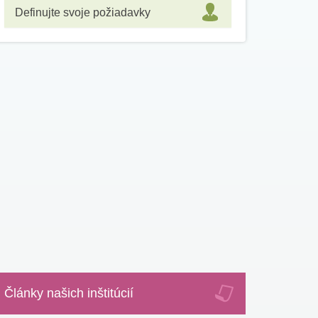
Definujte svoje požiadavky
Články našich inštitúcií