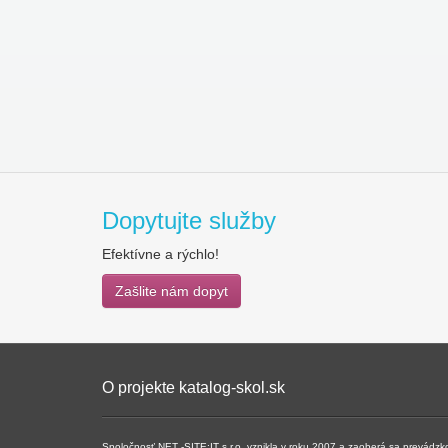
Dopytujte služby
Efektívne a rýchlo!
Zašlite nám dopyt
O projekte katalog-skol.sk
Spoločnosť NET -SITE:IT s.r.o. vznikla v roku 2007 a ​​zaoberá sa prevádz