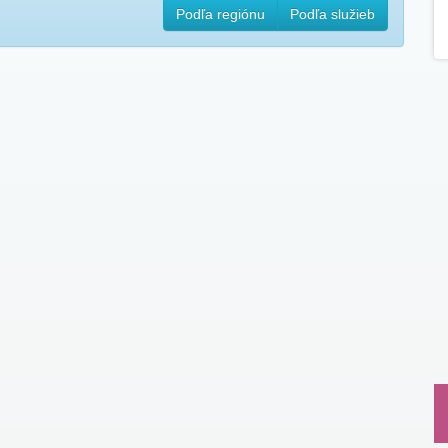
Podľa regiónu
Podľa služieb