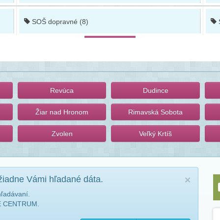
SOŠ dopravné (8)
Revúca
Dudince
Žiar nad Hronom
Rimavská Sobota
Zvolen
Veľký Krtíš
žiadne Vámi hľadané dáta.
×
hľadávaní.
NÉ CENTRUM.