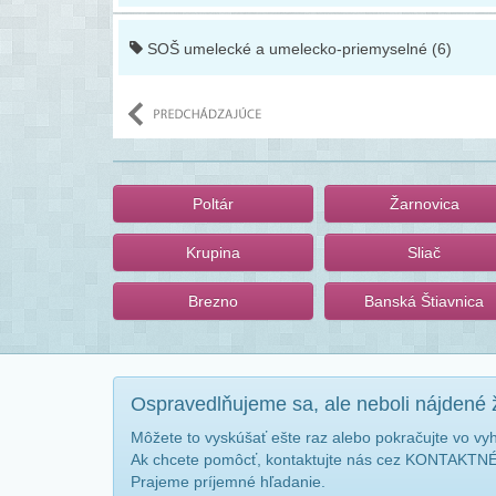
SOŠ umelecké a umelecko-priemyselné (6)
Poltár
Žarnovica
Krupina
Sliač
Brezno
Banská Štiavnica
Ospravedlňujeme sa, ale neboli nájdené 
Môžete to vyskúšať ešte raz alebo pokračujte vo vy
Ak chcete pomôcť, kontaktujte nás cez KONTAKT
Prajeme príjemné hľadanie.