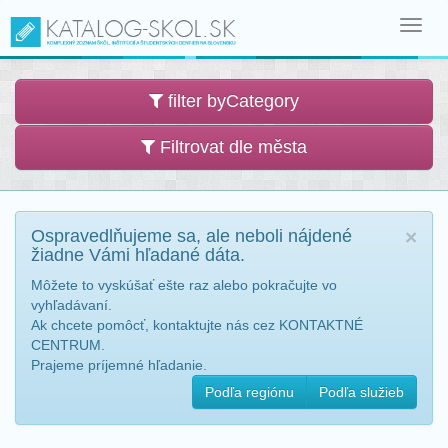
Toggl
navig
filter byCategory
Filtrovat dle města
Ospravedlňujeme sa, ale neboli nájdené
×
žiadne Vámi hľadané dáta.
Môžete to vyskúšať ešte raz alebo pokračujte vo
vyhľadávaní.
Ak chcete pomôcť, kontaktujte nás cez KONTAKTNÉ
CENTRUM.
Prajeme príjemné hľadanie.
Podľa regiónu
Podľa služieb