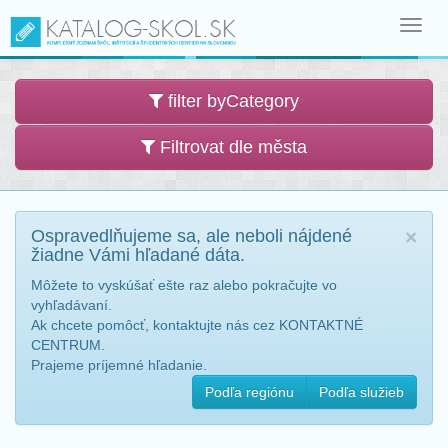
Toggl
navig
filter byCategory
Filtrovat dle města
Ospravedlňujeme sa, ale neboli nájdené
×
žiadne Vámi hľadané dáta.
Môžete to vyskúšať ešte raz alebo pokračujte vo
vyhľadávaní.
Ak chcete pomôcť, kontaktujte nás cez KONTAKTNÉ
CENTRUM.
Prajeme príjemné hľadanie.
Podľa regiónu
Podľa služieb