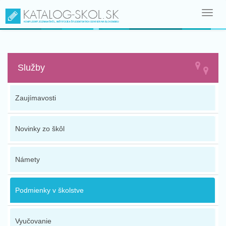
Toggl
navig
Služby
Zaujímavosti
Novinky zo škôl
Námety
Podmienky v školstve
Vyučovanie